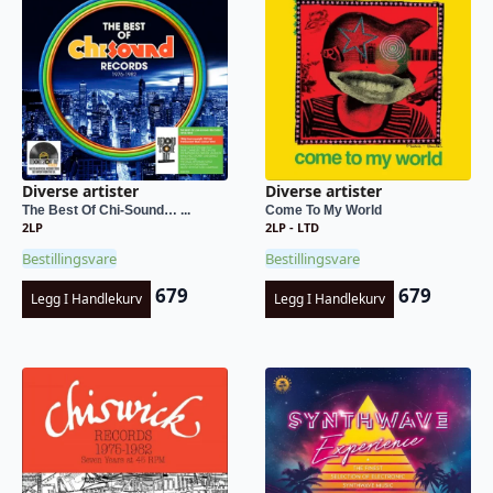
Diverse artister
Diverse artister
The Best Of Chi-Sound… ...
Come To My World
2LP
2LP - LTD
Bestillingsvare
Bestillingsvare
679
679
Legg I Handlekurv
Legg I Handlekurv