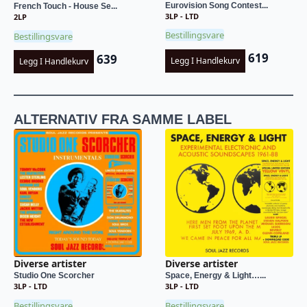
Eurovision Song Contest...
French Touch - House Se...
3LP - LTD
2LP
Bestillingsvare
Bestillingsvare
619
639
Legg I Handlekurv
Legg I Handlekurv
ALTERNATIV FRA SAMME LABEL
Diverse artister
Diverse artister
Studio One Scorcher
Space, Energy & Light…...
3LP - LTD
3LP - LTD
Bestillingsvare
Bestillingsvare