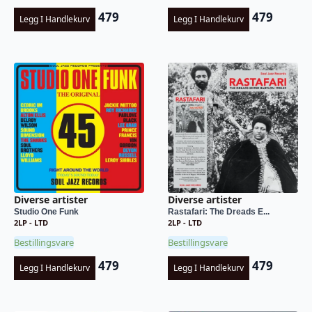
479
479
Legg I Handlekurv
Legg I Handlekurv
Diverse artister
Diverse artister
Rastafari: The Dreads E...
Studio One Funk
2LP - LTD
2LP - LTD
Bestillingsvare
Bestillingsvare
479
479
Legg I Handlekurv
Legg I Handlekurv