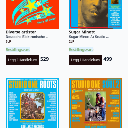
Diverse artister
Sugar Minott
Deutsche Elektronische ...
Sugar Minott At Studio ...
3LP
2LP
Bestillingsvare
Bestillingsvare
529
499
Legg I Handlekurv
Legg I Handlekurv