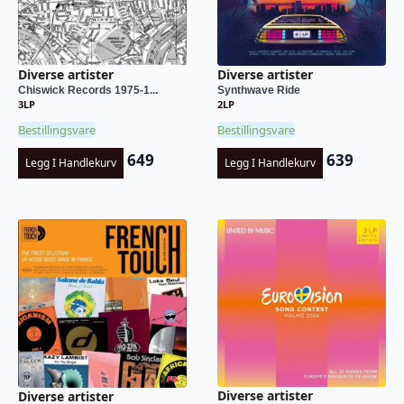
Diverse artister
Diverse artister
Chiswick Records 1975-1...
Synthwave Ride
3LP
2LP
Bestillingsvare
Bestillingsvare
649
639
Legg I Handlekurv
Legg I Handlekurv
Diverse artister
Diverse artister