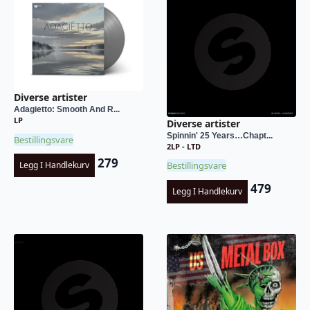
Diverse artister
Adagietto: Smooth And R...
LP
Diverse artister
Spinnin' 25 Years…Chapt...
Bestillingsvare
2LP - LTD
279
Bestillingsvare
Legg I Handlekurv
479
Legg I Handlekurv