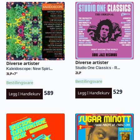
Diverse artister
Diverse artister
Studio One Classics - R...
Kaleidoscope: New Spiri...
2LP
3LP+7"
Bestillingsvare
Bestillingsvare
529
589
Legg I Handlekurv
Legg I Handlekurv