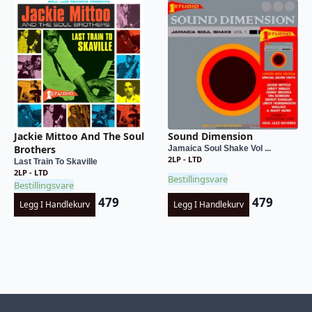
Jackie Mittoo And The Soul
Sound Dimension
Brothers
Jamaica Soul Shake Vol ...
2LP - LTD
Last Train To Skaville
2LP - LTD
Bestillingsvare
Bestillingsvare
479
479
Legg I Handlekurv
Legg I Handlekurv