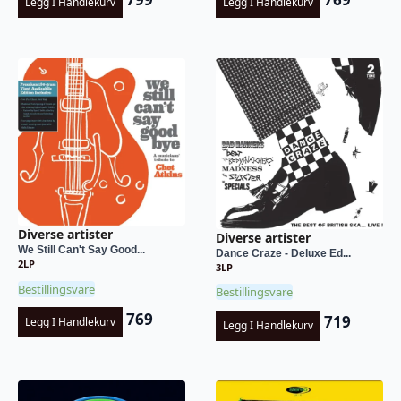
Legg I Handlekurv
Legg I Handlekurv
Diverse artister
Diverse artister
We Still Can't Say Good...
Dance Craze - Deluxe Ed...
2LP
3LP
Bestillingsvare
Bestillingsvare
769
719
Legg I Handlekurv
Legg I Handlekurv