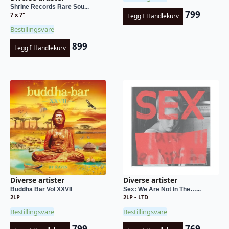
Shrine Records Rare Sou...
799
7 x 7"
Legg I Handlekurv
Bestillingsvare
899
Legg I Handlekurv
Diverse artister
Diverse artister
Buddha Bar Vol XXVII
Sex: We Are Not In The…...
2LP
2LP - LTD
Bestillingsvare
Bestillingsvare
799
769