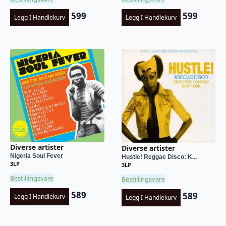
599
599
Legg I Handlekurv
Legg I Handlekurv
Diverse artister
Diverse artister
Nigeria Soul Fever
Hustle! Reggae Disco: K...
3LP
3LP
Bestillingsvare
Bestillingsvare
589
589
Legg I Handlekurv
Legg I Handlekurv