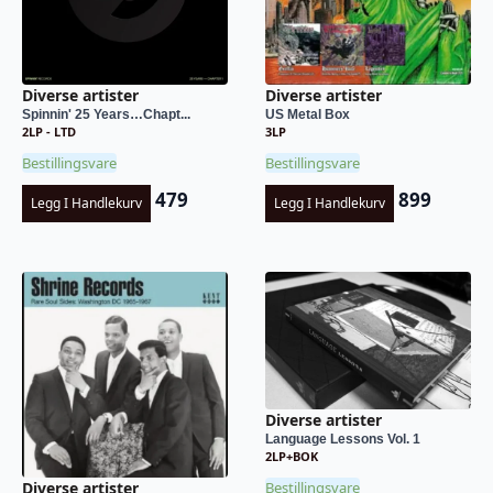
Diverse artister
Diverse artister
Spinnin' 25 Years…Chapt...
US Metal Box
2LP - LTD
3LP
Bestillingsvare
Bestillingsvare
479
899
Legg I Handlekurv
Legg I Handlekurv
Diverse artister
Language Lessons Vol. 1
2LP+BOK
Bestillingsvare
Diverse artister