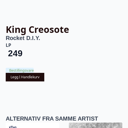
King Creosote
Rocket D.I.Y.
LP
249
Bestillingsvare
Legg I Handlekurv
ALTERNATIV FRA SAMME ARTIST