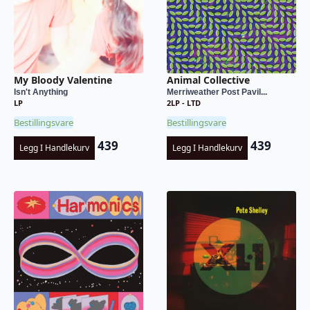
My Bloody Valentine
Animal Collective
Isn't Anything
Merriweather Post Pavil...
LP
2LP - LTD
Bestillingsvare
Bestillingsvare
439
439
Legg I Handlekurv
Legg I Handlekurv