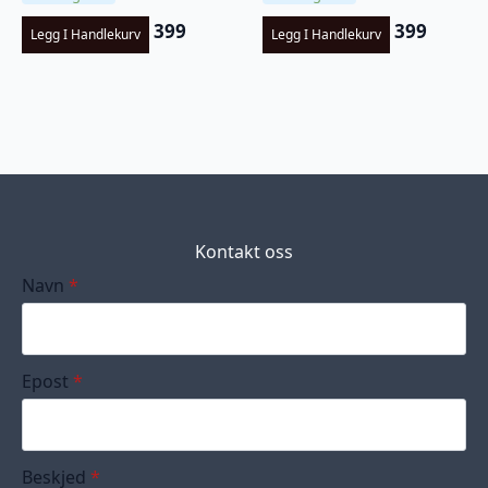
399
399
Legg I Handlekurv
Legg I Handlekurv
Kontakt oss
Navn
*
Epost
*
Beskjed
*