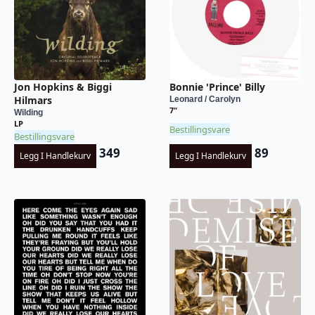
Jon Hopkins & Biggi
Bonnie 'Prince' Billy
Hilmars
Leonard / Carolyn
7"
Wilding
LP
Bestillingsvare
Bestillingsvare
349
89
Legg I Handlekurv
Legg I Handlekurv