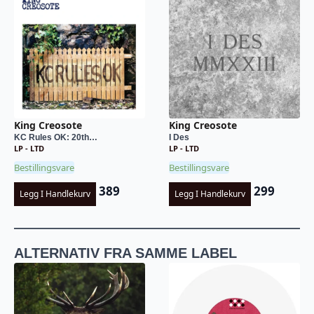
King Creosote
King Creosote
KC Rules OK: 20th…
I Des
LP - LTD
LP - LTD
Bestillingsvare
Bestillingsvare
389
299
Legg I Handlekurv
Legg I Handlekurv
ALTERNATIV FRA SAMME LABEL