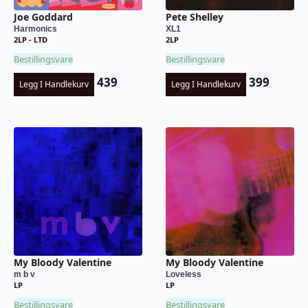
Joe Goddard
Pete Shelley
Harmonics
XL1
2LP - LTD
2LP
Bestillingsvare
Bestillingsvare
439
399
Legg I Handlekurv
Legg I Handlekurv
My Bloody Valentine
My Bloody Valentine
m b v
Loveless
LP
LP
Bestillingsvare
Bestillingsvare