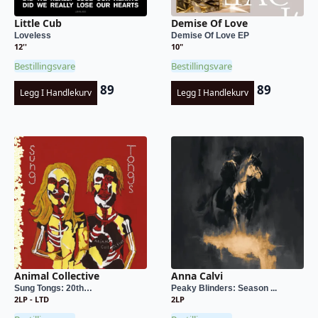
Little Cub
Demise Of Love
Loveless
Demise Of Love EP
12''
10"
Bestillingsvare
Bestillingsvare
89
89
Legg I Handlekurv
Legg I Handlekurv
Animal Collective
Anna Calvi
Sung Tongs: 20th…
Peaky Blinders: Season ...
2LP - LTD
2LP