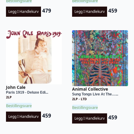
Bestillingsvare
Bestillingsvare
479
459
Legg I Handlekurv
Legg I Handlekurv
John Cale
Animal Collective
Paris 1919 - Deluxe Edi...
Sung Tongs Live At The…...
2LP
2LP - LTD
Bestillingsvare
Bestillingsvare
459
459
Legg I Handlekurv
Legg I Handlekurv