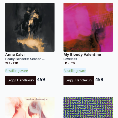
Anna Calvi
My Bloody Valentine
Peaky Blinders: Season ...
Loveless
2LP - LTD
LP - LTD
Bestillingsvare
Bestillingsvare
459
459
Legg I Handlekurv
Legg I Handlekurv