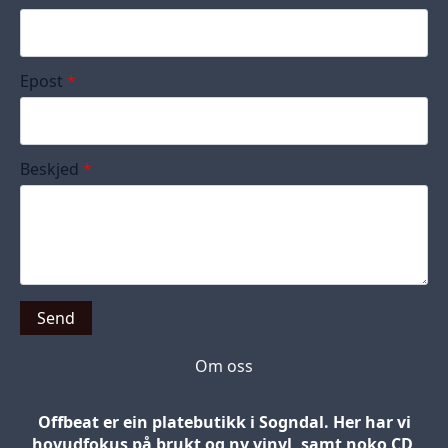
Epost
*
Beskjed
*
Send
Om oss
Offbeat er ein platebutikk i Sogndal. Her har vi
hovudfokus på brukt og ny vinyl, samt noko CD,