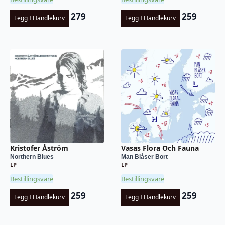
279
259
Legg I Handlekurv
Legg I Handlekurv
Kristofer Åström
Vasas Flora Och Fauna
Northern Blues
Man Blåser Bort
LP
LP
Bestillingsvare
Bestillingsvare
259
259
Legg I Handlekurv
Legg I Handlekurv