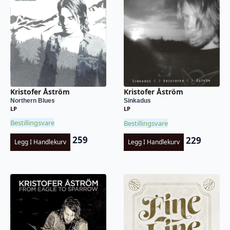
Kristofer Åström
Kristofer Åström
Northern Blues
Sinkadus
LP
LP
Bestillingsvare
Bestillingsvare
259
229
Legg I Handlekurv
Legg I Handlekurv