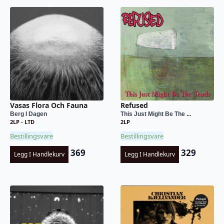
Vasas Flora Och Fauna
Refused
Berg I Dagen
This Just Might Be The ...
2LP - LTD
2LP
Bestillingsvare
Bestillingsvare
369
329
Legg I Handlekurv
Legg I Handlekurv