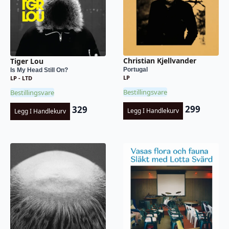
Christian Kjellvander
Tiger Lou
Portugal
Is My Head Still On?
LP
LP - LTD
Bestillingsvare
Bestillingsvare
299
329
Legg I Handlekurv
Legg I Handlekurv