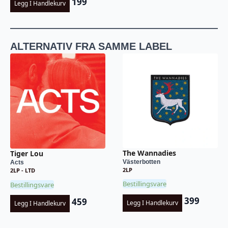
199
Legg I Handlekurv
ALTERNATIV FRA SAMME LABEL
The Wannadies
Tiger Lou
Västerbotten
Acts
2LP
2LP - LTD
Bestillingsvare
Bestillingsvare
399
459
Legg I Handlekurv
Legg I Handlekurv