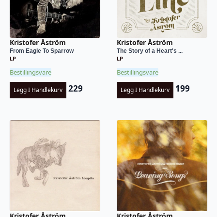
Kristofer Åström
Kristofer Åström
From Eagle To Sparrow
The Story of a Heart's ...
LP
LP
Bestillingsvare
Bestillingsvare
229
199
Legg I Handlekurv
Legg I Handlekurv
Kristofer Åström
Kristofer Åström