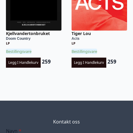
Kjellvandertonbruket
Tiger Lou
Doom Country
Acts
LP
LP
Bestillingsvare
Bestillingsvare
259
259
Legg I Handlekurv
Legg I Handlekurv
Kontakt oss
Navn
*