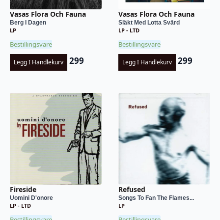
Vasas Flora Och Fauna
Vasas Flora Och Fauna
Berg I Dagen
Släkt Med Lotta Svärd
LP
LP - LTD
Bestillingsvare
Bestillingsvare
299
299
Legg I Handlekurv
Legg I Handlekurv
Fireside
Refused
Uomini D'onore
Songs To Fan The Flames...
LP - LTD
LP
Bestillingsvare
Bestillingsvare