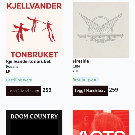
Fireside
Kjellvandertonbruket
Elite
Fossils
2LP
LP
Bestillingsvare
Bestillingsvare
259
259
Legg I Handlekurv
Legg I Handlekurv