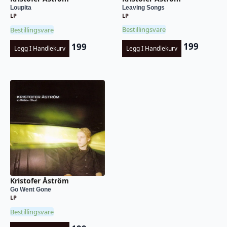
Leaving Songs
Loupita
LP
LP
Bestillingsvare
Bestillingsvare
199
199
Legg I Handlekurv
Legg I Handlekurv
Kristofer Åström
Go Went Gone
LP
Bestillingsvare