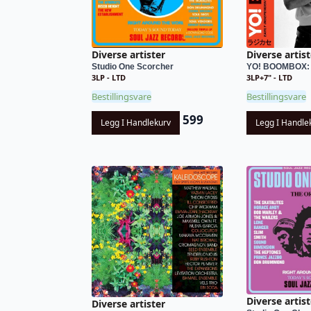
Diverse artister
Diverse artist
Studio One Scorcher
YO! BOOMBOX: 
3LP - LTD
3LP+7" - LTD
Bestillingsvare
Bestillingsvare
599
Legg I Handlekurv
Legg I Handle
Diverse artist
Diverse artister