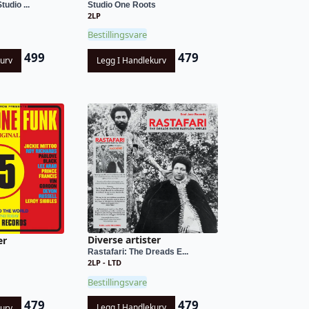
tudio ...
Studio One Roots
2LP
Bestillingsvare
499
479
kurv
Legg I Handlekurv
Diverse artister
er
Rastafari: The Dreads E...
2LP - LTD
Bestillingsvare
479
479
Legg I Handlekurv
kurv