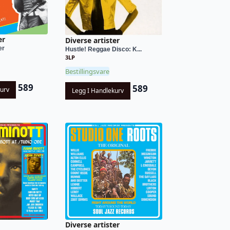
er
Diverse artister
er
Hustle! Reggae Disco: K...
3LP
Bestillingsvare
589
589
kurv
Legg I Handlekurv
Diverse artister