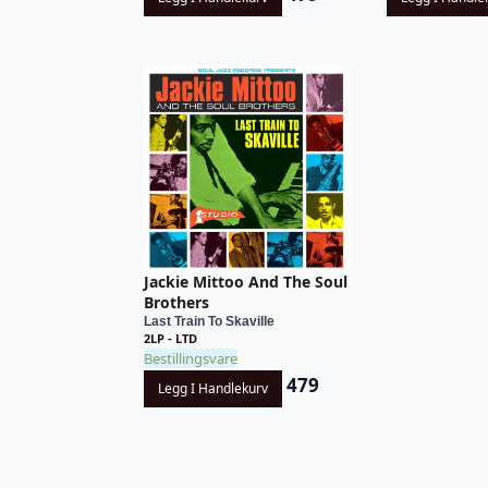
Jackie Mittoo And The Soul
Brothers
Last Train To Skaville
2LP - LTD
Bestillingsvare
479
Legg I Handlekurv