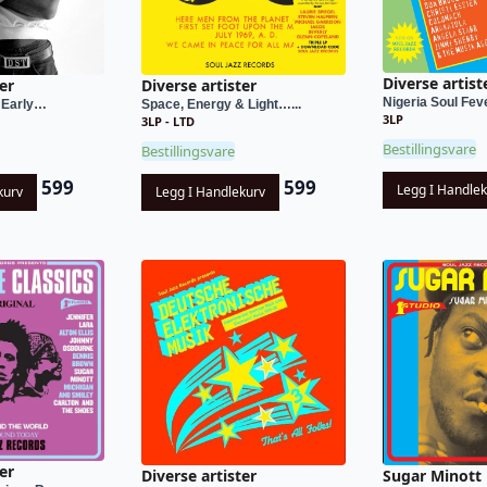
Diverse artist
er
Diverse artister
Nigeria Soul Fev
Early…
Space, Energy & Light…...
3LP
3LP - LTD
Bestillingsvare
Bestillingsvare
599
599
Legg I Handle
kurv
Legg I Handlekurv
er
Diverse artister
Sugar Minott