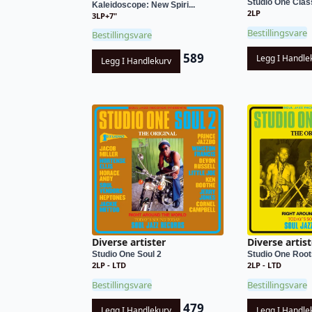
Studio One Class
Kaleidoscope: New Spiri...
2LP
3LP+7"
Bestillingsvare
Bestillingsvare
589
Legg I Handle
Legg I Handlekurv
Diverse artister
Diverse artist
Studio One Soul 2
Studio One Root
2LP - LTD
2LP - LTD
Bestillingsvare
Bestillingsvare
479
Legg I Handlekurv
Legg I Handle