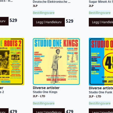
ics - R...
Deutsche Elektronische ...
Sugar Minott At S
3LP
2LP
Bestillingsvare
Bestillingsvare
529
529
kurv
Legg I Handlekurv
Legg I Handle
er
Diverse artister
Diverse artist
s 2
Studio One Kings
Studio One Funk
2LP - LTD
2LP - LTD
Bestillingsvare
Bestillingsvare
479
479
kurv
Legg I Handlekurv
Legg I Handle