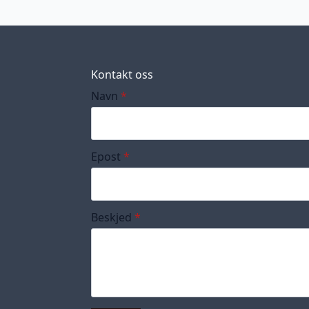
Kontakt oss
Navn
*
Epost
*
Beskjed
*