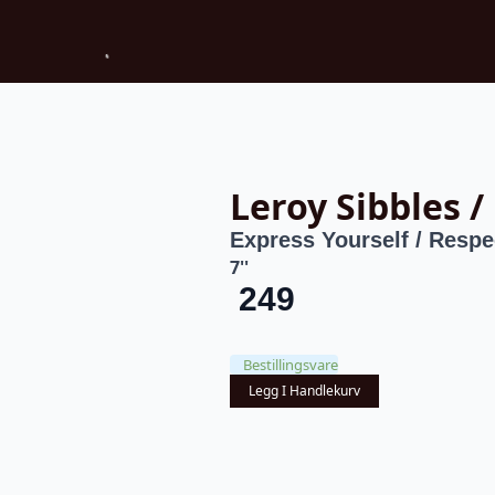
Leroy Sibbles 
Express Yourself / Respe
7''
249
Bestillingsvare
Legg I Handlekurv