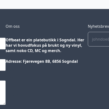
Om oss
Nyhetsbre
Offbeat er ein platebutikk i Sogndal. Her
har vi hovudfokus på brukt og ny vinyl,
samt noko CD, MC og merch.
Adresse: Fjørevegen 8B, 6856 Sogndal
Blog
Jobs
Press
Partners