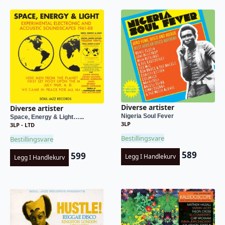
Diverse artister
Diverse artister
Nigeria Soul Fever
Space, Energy & Light…...
3LP
3LP - LTD
Bestillingsvare
Bestillingsvare
589
599
Legg I Handlekurv
Legg I Handlekurv