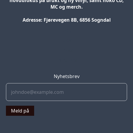
hovudfokus på brukt og ny vinyl, samt noko CD,
MC og merch.
Adresse: Fjørevegen 8B, 6856 Sogndal
Blog
Jobs
Press
Partners
Nyhetsbrev
Meld på
© 2022 Soflyy. All rights reserved.