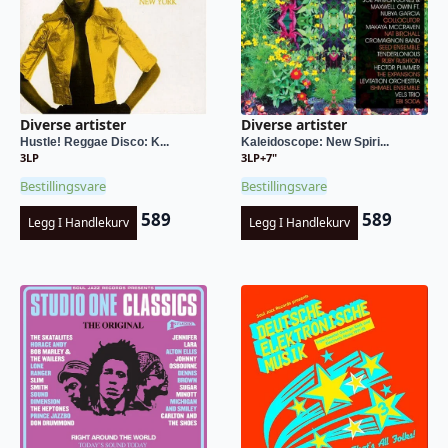
Diverse artister
Diverse artister
Hustle! Reggae Disco: K...
Kaleidoscope: New Spiri...
3LP
3LP+7"
Bestillingsvare
Bestillingsvare
589
589
Legg I Handlekurv
Legg I Handlekurv