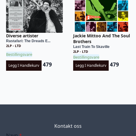
Diverse artister
Jackie Mittoo And The Soul
Brothers
Rastafari: The Dreads E...
2LP - LTD
Last Train To Skaville
2LP - LTD
Bestillingsvare
Bestillingsvare
479
479
Legg I Handlekurv
Legg I Handlekurv
Kontakt oss
Navn
*