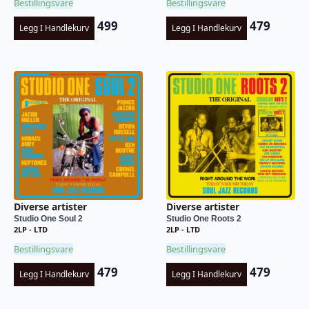
Bestillingsvare
Bestillingsvare
499
479
Legg I Handlekurv
Legg I Handlekurv
Diverse artister
Diverse artister
Studio One Soul 2
Studio One Roots 2
2LP - LTD
2LP - LTD
Bestillingsvare
Bestillingsvare
479
479
Legg I Handlekurv
Legg I Handlekurv