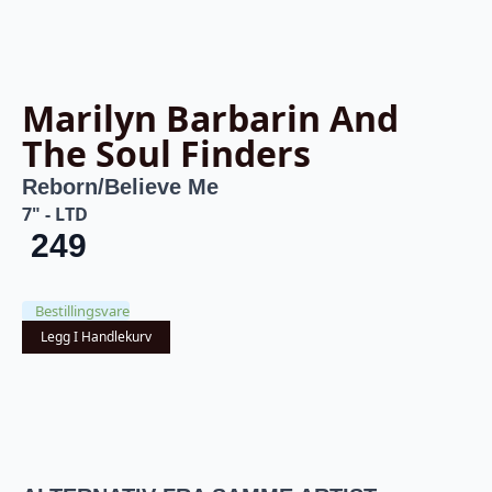
Marilyn Barbarin And
The Soul Finders
Reborn/Believe Me
7" - LTD
249
Bestillingsvare
Legg I Handlekurv