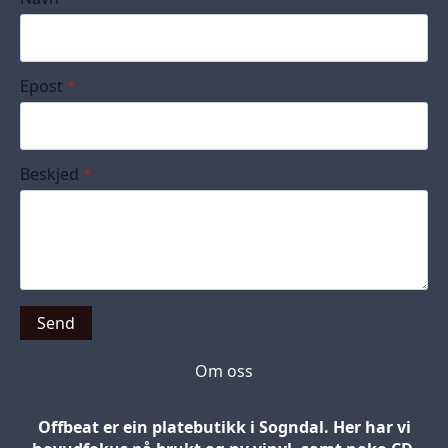
Epost
*
Beskjed
*
Send
Om oss
Offbeat er ein platebutikk i Sogndal. Her har vi