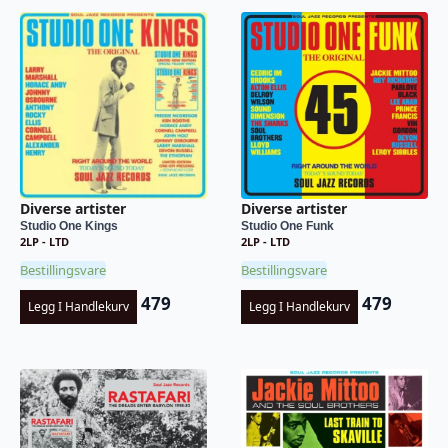
Diverse artister
Diverse artister
Studio One Kings
Studio One Funk
2LP - LTD
2LP - LTD
Bestillingsvare
Bestillingsvare
479
479
Legg I Handlekurv
Legg I Handlekurv