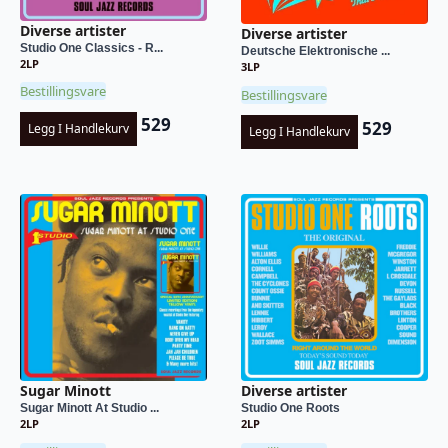
Diverse artister
Diverse artister
Studio One Classics - R...
Deutsche Elektronische ...
2LP
3LP
Bestillingsvare
Bestillingsvare
529
529
Legg I Handlekurv
Legg I Handlekurv
Sugar Minott
Diverse artister
Sugar Minott At Studio ...
Studio One Roots
2LP
2LP