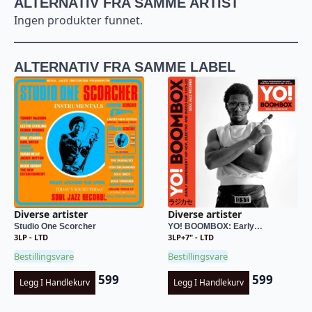
ALTERNATIV FRA SAMME ARTIST
Ingen produkter funnet.
ALTERNATIV FRA SAMME LABEL
Diverse artister
Diverse artister
Studio One Scorcher
YO! BOOMBOX: Early…
3LP - LTD
3LP+7" - LTD
Bestillingsvare
Bestillingsvare
599
599
Legg I Handlekurv
Legg I Handlekurv