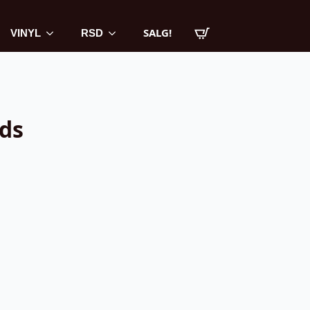
SALG!
VINYL
RSD
ds