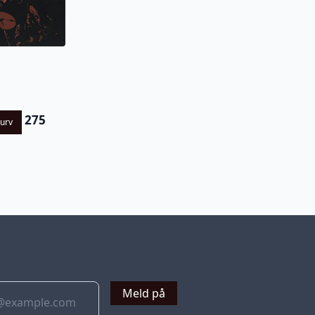
275
kurv
v
Meld på