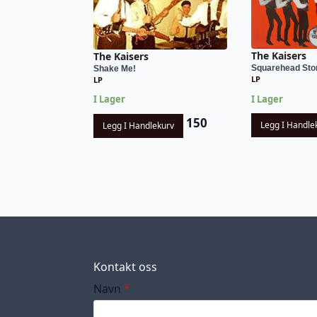
The Kaisers
The Kaisers
Squarehead St
Shake Me!
LP
LP
I Lager
I Lager
150
Legg I Handle
Legg I Handlekurv
Kontakt oss
Navn
*