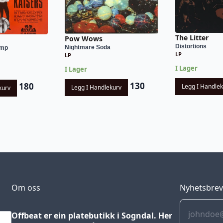
The Litter
Pow Wows
Distortions
Nightmare Soda
omp
LP
LP
I Lager
I Lager
130
180
Legg I Handle
Legg I Handlekurv
kurv
Om oss
Nyhetsbre
Offbeat er ein platebutikk i Sogndal. Her