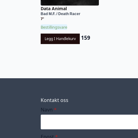
Data Animal
Bad M.F. / Death Racer
7"
Bestillingsvare
159
Legg I Handlekurv
Kontakt oss
Navn
*
Epost
*