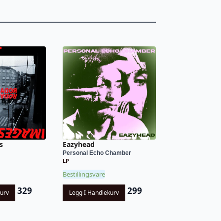
s
Eazyhead
Personal Echo Chamber
LP
Bestillingsvare
329
299
kurv
Legg I Handlekurv