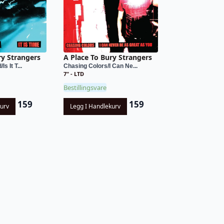
ry Strangers
A Place To Bury Strangers
s It T...
Chasing Colors/I Can Ne...
7" - LTD
Bestillingsvare
159
159
kurv
Legg I Handlekurv