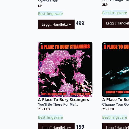
See Through You:
Synthesizer
2LP
LP
Bestillingsvare
Bestillingsvare
499
Legg I Handle
Legg I Handlekurv
A Place To Bury Strangers
A Place To Bu
You'll Be There For Me/...
Change Your God/I
7" - LTD
7" - LTD
Bestillingsvare
Bestillingsvare
159
Legg I Handlekurv
Legg I Handle