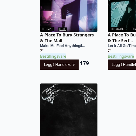
A Place To Bury Strangers
A Place To Bu
& The Mall
& The Serf...
Make Me Feel Anything/I...
Let it All Go/Tim
7"
7"
Bestillingsvare
Bestillingsvare
179
Legg I Handlekurv
Legg I Handle