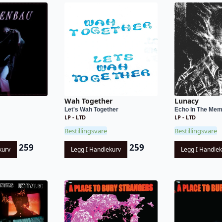
Wah Together
Lunacy
Let's Wah Together
Echo In The Me
LP - LTD
LP - LTD
Bestillingsvare
Bestillingsvare
259
259
kurv
Legg I Handlekurv
Legg I Handle