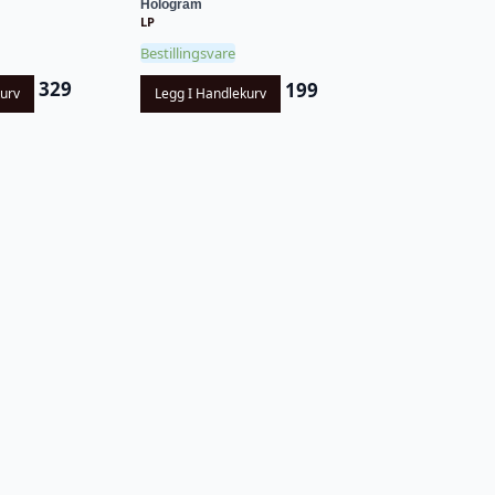
Hologram
LP
Bestillingsvare
329
199
kurv
Legg I Handlekurv