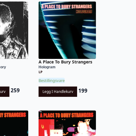
A Place To Bury Strangers
mory
Hologram
LP
Bestillingsvare
259
199
kurv
Legg I Handlekurv