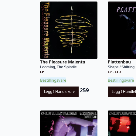
The Pleasure Majenta
Plattenbau
Looming, The Spindle
Shape / Shifting
LP
LP - LTD
Bestillingsvare
Bestillingsvare
259
Legg I Handlekurv
Legg I Handle