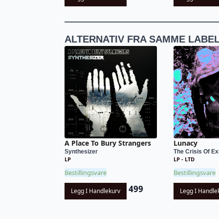
ALTERNATIV FRA SAMME LABE
A Place To Bury Strangers
Lunacy
Synthesizer
The Crisis Of Ex
LP
LP - LTD
Bestillingsvare
Bestillingsvare
499
Legg I Handlekurv
Legg I Handle