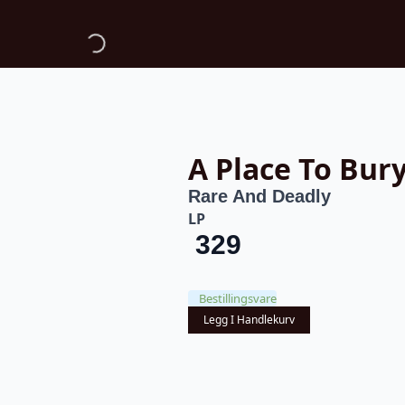
A Place To Bur
Rare And Deadly
LP
329
Bestillingsvare
Legg I Handlekurv