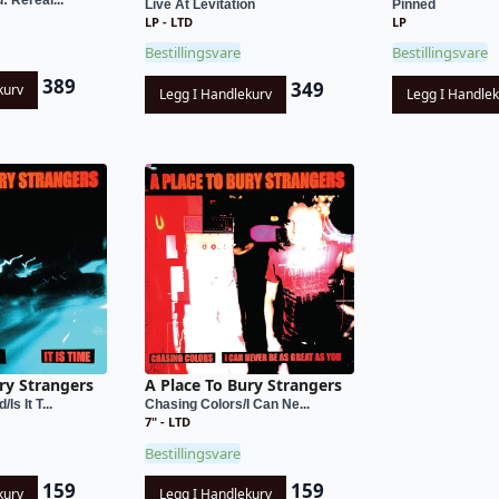
 Rereal...
Live At Levitation
Pinned
LP - LTD
LP
Bestillingsvare
Bestillingsvare
389
349
kurv
Legg I Handlekurv
Legg I Handle
ry Strangers
A Place To Bury Strangers
s It T...
Chasing Colors/I Can Ne...
7" - LTD
Bestillingsvare
159
159
kurv
Legg I Handlekurv