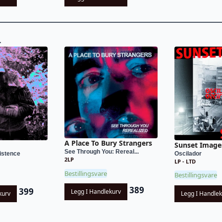
L
A Place To Bury Strangers
Sunset Image
See Through You: Rereal...
istence
Oscilador
2LP
LP - LTD
Bestillingsvare
Bestillingsvare
389
399
Legg I Handlekurv
kurv
Legg I Handle