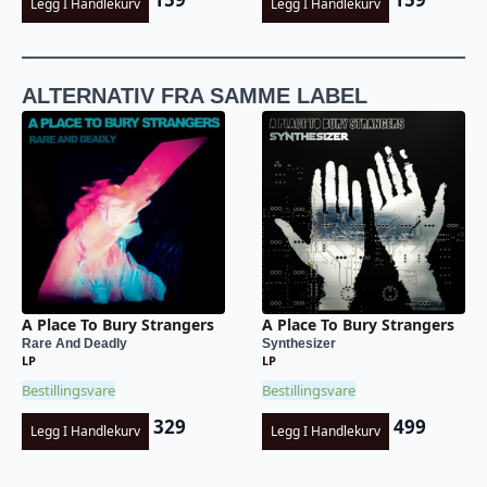
Legg I Handlekurv
Legg I Handlekurv
ALTERNATIV FRA SAMME LABEL
A Place To Bury Strangers
A Place To Bury Strangers
Rare And Deadly
Synthesizer
LP
LP
Bestillingsvare
Bestillingsvare
329
499
Legg I Handlekurv
Legg I Handlekurv