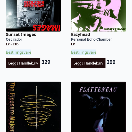
Sunset Images
Eazyhead
Oscilador
Personal Echo Chamber
LP - LTD
LP
Bestillingsvare
Bestillingsvare
329
299
Legg I Handlekurv
Legg I Handlekurv