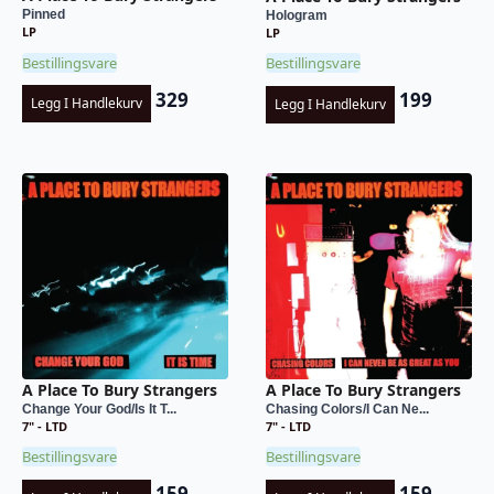
Pinned
Hologram
LP
LP
Bestillingsvare
Bestillingsvare
329
199
Legg I Handlekurv
Legg I Handlekurv
A Place To Bury Strangers
A Place To Bury Strangers
Change Your God/Is It T...
Chasing Colors/I Can Ne...
7" - LTD
7" - LTD
Bestillingsvare
Bestillingsvare
159
159