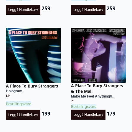
259
259
Legg I Handlekurv
Legg I Handlekurv
A Place To Bury Strangers
A Place To Bury Strangers
& The Mall
Hologram
LP
Make Me Feel Anything/I...
7"
Bestillingsvare
Bestillingsvare
179
199
Legg I Handlekurv
Legg I Handlekurv