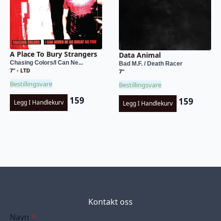
A Place To Bury Strangers
Data Animal
Chasing Colors/I Can Ne...
Bad M.F. / Death Racer
7" - LTD
7"
Bestillingsvare
Bestillingsvare
159
159
Legg I Handlekurv
Legg I Handlekurv
Kontakt oss
Navn
*