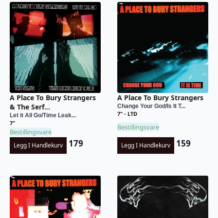
A Place To Bury Strangers
A Place To Bury Strangers
& The Serf...
Change Your God/Is It T...
7" - LTD
Let it All Go/Time Leak...
7"
Bestillingsvare
Bestillingsvare
179
159
Legg I Handlekurv
Legg I Handlekurv