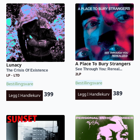
A Place To Bury Strangers
Lunacy
See Through You: Rereal...
The Crisis Of Existence
2LP
LP - LTD
Bestillingsvare
Bestillingsvare
389
399
Legg I Handlekurv
Legg I Handlekurv