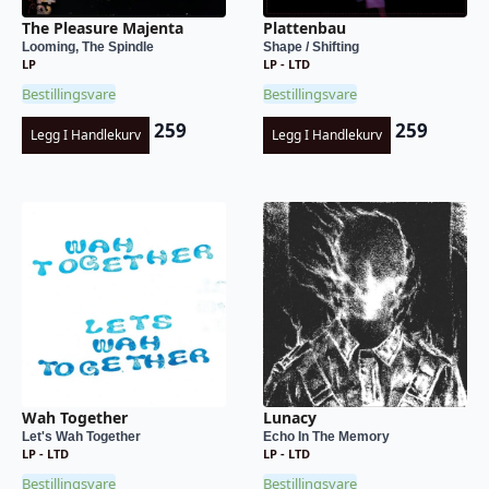
The Pleasure Majenta
Plattenbau
Looming, The Spindle
Shape / Shifting
LP
LP - LTD
Bestillingsvare
Bestillingsvare
259
259
Legg I Handlekurv
Legg I Handlekurv
Wah Together
Lunacy
Let's Wah Together
Echo In The Memory
LP - LTD
LP - LTD
Bestillingsvare
Bestillingsvare