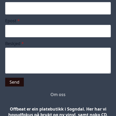
Epost
*
Beskjed
*
Send
Om oss
Offbeat er ein platebutikk i Sogndal. Her har vi
hovudfokus på brukt og ny vinyl, samt noko CD,