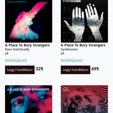
A Place To Bury Strangers
A Place To Bury Strangers
Rare And Deadly
Synthesizer
LP
LP
Bestillingsvare
Bestillingsvare
329
499
Legg I Handlekurv
Legg I Handlekurv