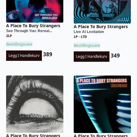
A Place To Bury Strangers
A Place To Bury Strangers
See Through You: Rereal...
Live At Levitation
2LP
LP - LTD
Bestillingsvare
Bestillingsvare
389
349
Legg I Handlekurv
Legg I Handlekurv
A Place To Bury Strangers
A Place To Bury Strangers