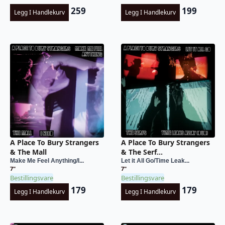
259
199
Legg I Handlekurv
Legg I Handlekurv
A Place To Bury Strangers
A Place To Bury Strangers
& The Mall
& The Serf...
Make Me Feel Anything/I...
Let it All Go/Time Leak...
7"
7"
Bestillingsvare
Bestillingsvare
179
179
Legg I Handlekurv
Legg I Handlekurv