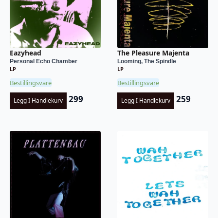
Eazyhead
The Pleasure Majenta
Personal Echo Chamber
Looming, The Spindle
LP
LP
Bestillingsvare
Bestillingsvare
299
259
Legg I Handlekurv
Legg I Handlekurv