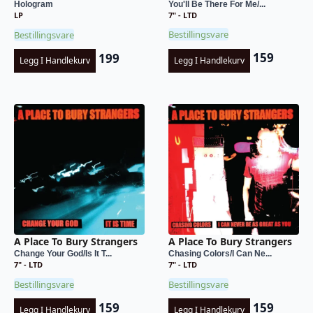
You'll Be There For Me/...
Hologram
7" - LTD
LP
Bestillingsvare
Bestillingsvare
159
199
Legg I Handlekurv
Legg I Handlekurv
A Place To Bury Strangers
A Place To Bury Strangers
Change Your God/Is It T...
Chasing Colors/I Can Ne...
7" - LTD
7" - LTD
Bestillingsvare
Bestillingsvare
159
159
Legg I Handlekurv
Legg I Handlekurv