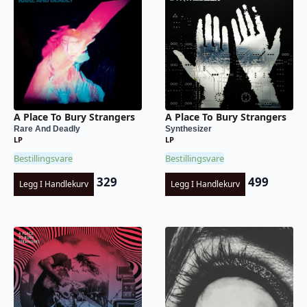
A Place To Bury Strangers
A Place To Bury Strangers
Rare And Deadly
Synthesizer
LP
LP
Bestillingsvare
Bestillingsvare
329
499
Legg I Handlekurv
Legg I Handlekurv