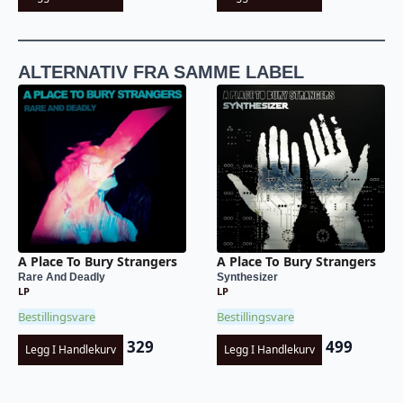
ALTERNATIV FRA SAMME LABEL
A Place To Bury Strangers
A Place To Bury Strangers
Rare And Deadly
Synthesizer
LP
LP
Bestillingsvare
Bestillingsvare
329
499
Legg I Handlekurv
Legg I Handlekurv