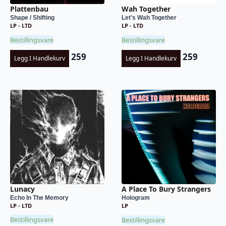
Plattenbau
Wah Together
Shape / Shifting
Let's Wah Together
LP - LTD
LP - LTD
Bestillingsvare
Bestillingsvare
259
259
Legg I Handlekurv
Legg I Handlekurv
Lunacy
A Place To Bury Strangers
Echo In The Memory
Hologram
LP - LTD
LP
Bestillingsvare
Bestillingsvare