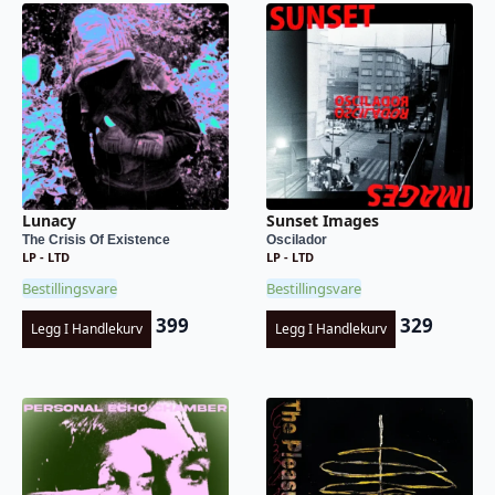
Lunacy
Sunset Images
The Crisis Of Existence
Oscilador
LP - LTD
LP - LTD
Bestillingsvare
Bestillingsvare
399
329
Legg I Handlekurv
Legg I Handlekurv