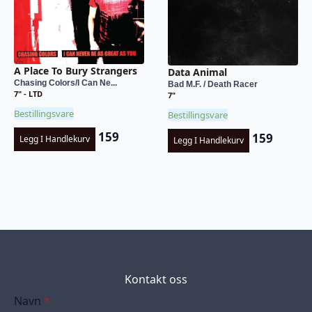
A Place To Bury Strangers
Data Animal
Chasing Colors/I Can Ne...
Bad M.F. / Death Racer
7" - LTD
7"
Bestillingsvare
Bestillingsvare
159
159
Legg I Handlekurv
Legg I Handlekurv
Kontakt oss
Navn
*