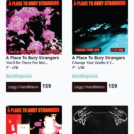
A Place To Bury Strangers
A Place To Bury Strangers
You'll Be There For Me/...
Change Your God/Is It T...
7" - LTD
7" - LTD
Bestillingsvare
Bestillingsvare
159
159
Legg I Handlekurv
Legg I Handlekurv