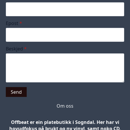
Epost
*
Beskjed
*
Send
Om oss
Offbeat er ein platebutikk i Sogndal. Her har vi
hovudfokus på brukt og ny vinyl, samt noko CD,