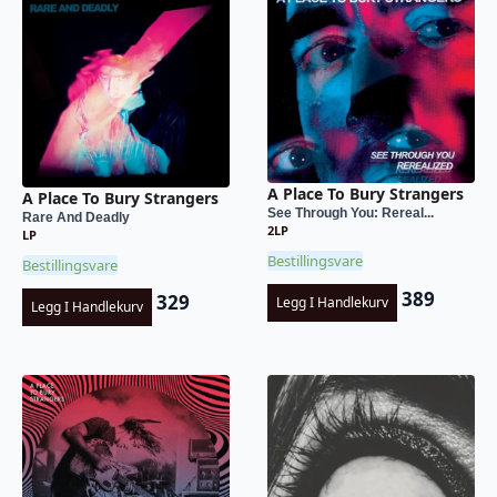
A Place To Bury Strangers
A Place To Bury Strangers
See Through You: Rereal...
Rare And Deadly
2LP
LP
Bestillingsvare
Bestillingsvare
389
329
Legg I Handlekurv
Legg I Handlekurv