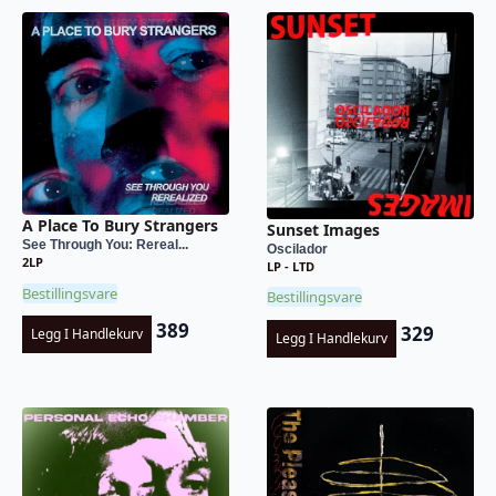
A Place To Bury Strangers
Sunset Images
See Through You: Rereal...
Oscilador
2LP
LP - LTD
Bestillingsvare
Bestillingsvare
389
329
Legg I Handlekurv
Legg I Handlekurv