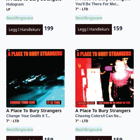
You'll Be There For Me/...
Hologram
7" - LTD
LP
Bestillingsvare
Bestillingsvare
159
199
Legg I Handlekurv
Legg I Handlekurv
A Place To Bury Strangers
A Place To Bury Strangers
Change Your God/Is It T...
Chasing Colors/I Can Ne...
7" - LTD
7" - LTD
Bestillingsvare
Bestillingsvare
159
159