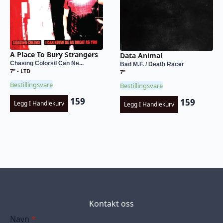
A Place To Bury Strangers
Data Animal
Chasing Colors/I Can Ne...
Bad M.F. / Death Racer
7" - LTD
7"
Bestillingsvare
Bestillingsvare
159
159
Legg I Handlekurv
Legg I Handlekurv
Kontakt oss
Navn
*