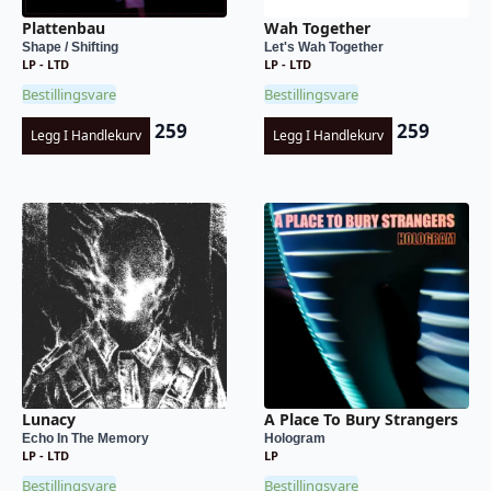
Plattenbau
Wah Together
Shape / Shifting
Let's Wah Together
LP - LTD
LP - LTD
Bestillingsvare
Bestillingsvare
259
259
Legg I Handlekurv
Legg I Handlekurv
Lunacy
A Place To Bury Strangers
Echo In The Memory
Hologram
LP - LTD
LP
Bestillingsvare
Bestillingsvare