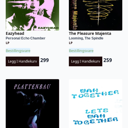
Eazyhead
The Pleasure Majenta
Personal Echo Chamber
Looming, The Spindle
LP
LP
Bestillingsvare
Bestillingsvare
299
259
Legg I Handlekurv
Legg I Handlekurv