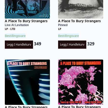
A Place To Bury Strangers
A Place To Bury Strangers
Live At Levitation
Pinned
LP - LTD
LP
Bestillingsvare
Bestillingsvare
349
329
Legg I Handlekurv
Legg I Handlekurv
A Place To Bury Strangers
A Place To Bury Strangers