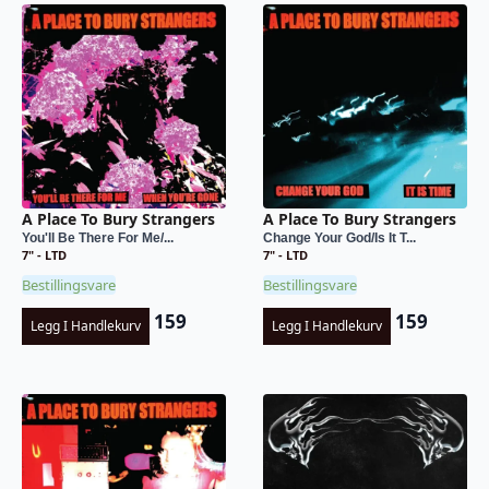
A Place To Bury Strangers
A Place To Bury Strangers
You'll Be There For Me/...
Change Your God/Is It T...
7" - LTD
7" - LTD
Bestillingsvare
Bestillingsvare
159
159
Legg I Handlekurv
Legg I Handlekurv