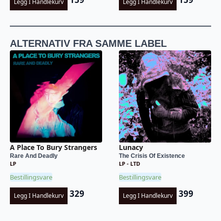
Legg I Handlekurv
Legg I Handlekurv
ALTERNATIV FRA SAMME LABEL
A Place To Bury Strangers
Lunacy
Rare And Deadly
The Crisis Of Existence
LP
LP - LTD
Bestillingsvare
Bestillingsvare
329
399
Legg I Handlekurv
Legg I Handlekurv