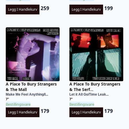
259
199
Legg I Handlekurv
Legg I Handlekurv
A Place To Bury Strangers
A Place To Bury Strangers
& The Mall
& The Serf...
Make Me Feel Anything/I...
Let it All Go/Time Leak...
7"
7"
Bestillingsvare
Bestillingsvare
179
179
Legg I Handlekurv
Legg I Handlekurv