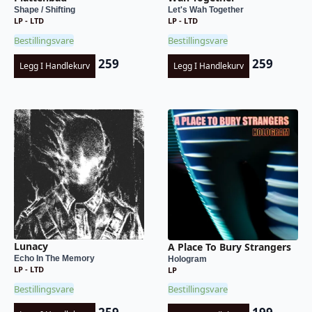
Shape / Shifting
Let's Wah Together
LP - LTD
LP - LTD
Bestillingsvare
Bestillingsvare
259
259
Legg I Handlekurv
Legg I Handlekurv
Lunacy
A Place To Bury Strangers
Echo In The Memory
Hologram
LP - LTD
LP
Bestillingsvare
Bestillingsvare