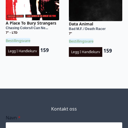
A Place To Bury Strangers
Data Animal
Chasing Colors/I Can Ne...
Bad M.F. / Death Racer
7" - LTD
7"
Bestillingsvare
Bestillingsvare
159
159
Legg I Handlekurv
Legg I Handlekurv
Kontakt oss
Navn
*