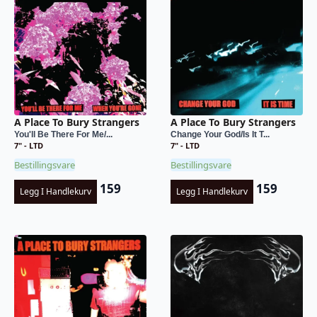
A Place To Bury Strangers
A Place To Bury Strangers
You'll Be There For Me/...
Change Your God/Is It T...
7" - LTD
7" - LTD
Bestillingsvare
Bestillingsvare
159
159
Legg I Handlekurv
Legg I Handlekurv