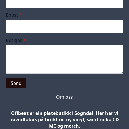
Epost
*
Beskjed
*
Send
Om oss
Offbeat er ein platebutikk i Sogndal. Her har vi
hovudfokus på brukt og ny vinyl, samt noko CD,
MC og merch.