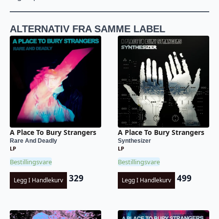
ALTERNATIV FRA SAMME LABEL
A Place To Bury Strangers
A Place To Bury Strangers
Rare And Deadly
Synthesizer
LP
LP
Bestillingsvare
Bestillingsvare
329
499
Legg I Handlekurv
Legg I Handlekurv