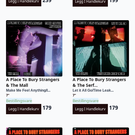
259
199
Legg I Handlekurv
Legg I Handlekurv
A Place To Bury Strangers
A Place To Bury Strangers
& The Mall
& The Serf...
Make Me Feel Anything/I...
Let it All Go/Time Leak...
7"
7"
Bestillingsvare
Bestillingsvare
179
179
Legg I Handlekurv
Legg I Handlekurv