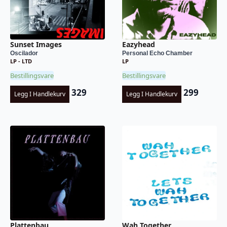
Sunset Images
Eazyhead
Oscilador
Personal Echo Chamber
LP - LTD
LP
Bestillingsvare
Bestillingsvare
329
299
Legg I Handlekurv
Legg I Handlekurv
Plattenbau
Wah Together