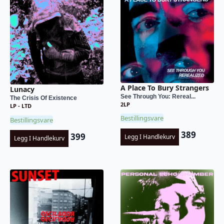
A Place To Bury Strangers
Lunacy
See Through You: Rereal...
The Crisis Of Existence
2LP
LP - LTD
Bestillingsvare
Bestillingsvare
389
399
Legg I Handlekurv
Legg I Handlekurv