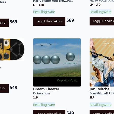
Harry Potter An
Harry Potter And The…Pa...
bies
LP - LTD
LP - LTD
Bestillingsvare
Bestillingsvare
569
569
Legg I Handle
Legg I Handlekurv
kurv
0
549
kurv
Dream Theater
Joni Mitchell
Octavarium
Joni Mitchell At 
2LP
2LP
Bestillingsvare
Bestillingsvare
549
Legg I Handlekurv
Legg I Handle