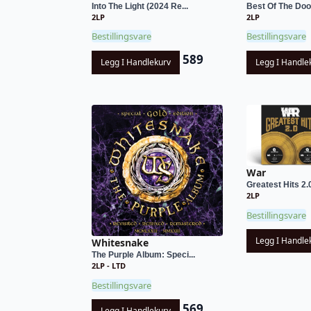
Into The Light (2024 Re...
Best Of The Doo
2LP
2LP
Bestillingsvare
Bestillingsvare
589
Legg I Handlekurv
Legg I Handle
War
Greatest Hits 2.
2LP
Bestillingsvare
Legg I Handle
Whitesnake
The Purple Album: Speci...
2LP - LTD
Bestillingsvare
569
Legg I Handlekurv