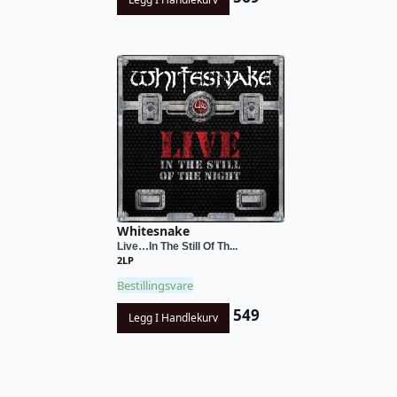
Whitesnake
Live…In The Still Of Th...
2LP
Bestillingsvare
549
Legg I Handlekurv