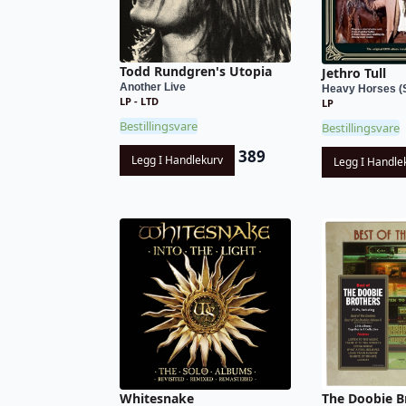
Todd Rundgren's Utopia
Jethro Tull
Another Live
Heavy Horses (S
LP - LTD
LP
Bestillingsvare
Bestillingsvare
389
Legg I Handlekurv
Legg I Handle
Whitesnake
The Doobie B