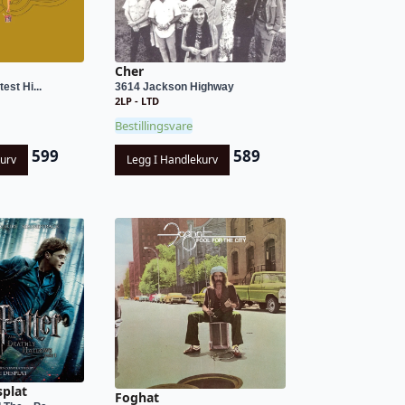
Cher
est Hi...
3614 Jackson Highway
2LP - LTD
Bestillingsvare
599
589
kurv
Legg I Handlekurv
splat
Foghat