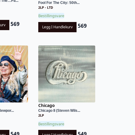
d The…Pa...
Fool For The City: 50th...
2LP - LTD
Bestillingsvare
569
569
kurv
Legg I Handlekurv
Chicago
Newpor...
Chicago II (Steven Wils...
2LP
Bestillingsvare
549
549
kurv
Legg I Handlekurv