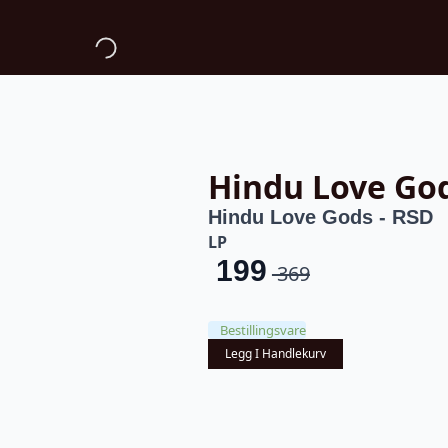
Hindu Love Go
Hindu Love Gods - RSD
LP
199
369
Opprinnelig
Nåværende
pris
pris
Bestillingsvare
var:
er:
Legg I Handlekurv
kr 369.
kr 199.