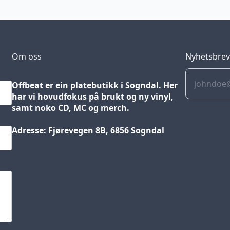
Om oss
Nyhetsbre
Offbeat er ein platebutikk i Sogndal. Her
har vi hovudfokus på brukt og ny vinyl,
samt noko CD, MC og merch.
Adresse: Fjørevegen 8B, 6856 Sogndal
Blog
Jobs
Press
Partners