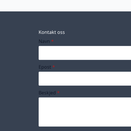
Kontakt oss
Navn
*
Epost
*
Beskjed
*