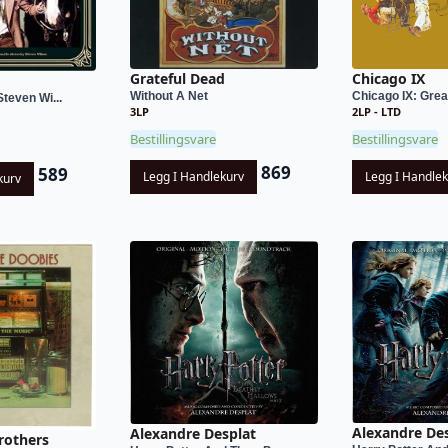
Grateful Dead
Chicago IX
Without A Net
Chicago IX: Great
teven Wi...
3LP
2LP - LTD
Bestillingsvare
Bestillingsvare
869
589
Legg I Handlekurv
Legg I Handle
kurv
Alexandre De
Alexandre Desplat
rothers