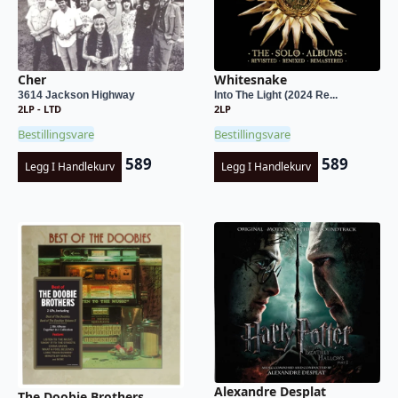
Cher
Whitesnake
3614 Jackson Highway
Into The Light (2024 Re...
2LP - LTD
2LP
Bestillingsvare
Bestillingsvare
589
589
Legg I Handlekurv
Legg I Handlekurv
Alexandre Desplat
The Doobie Brothers