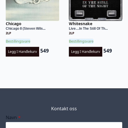
Chicago
Whitesnake
Chicago II (Steven Wils...
Live…In The Still Of Th...
2LP
2LP
Bestillingsvare
Bestillingsvare
549
549
Legg I Handlekurv
Legg I Handlekurv
Kontakt oss
Navn
*