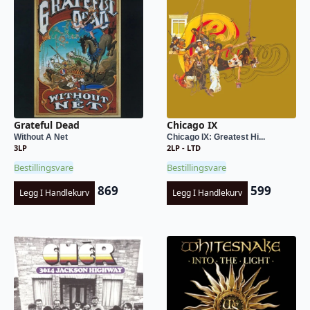
Grateful Dead
Chicago IX
Without A Net
Chicago IX: Greatest Hi...
3LP
2LP - LTD
Bestillingsvare
Bestillingsvare
869
599
Legg I Handlekurv
Legg I Handlekurv