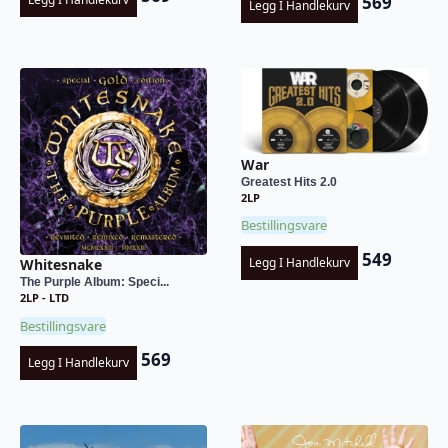
569
Legg I Handlekurv
War
Greatest Hits 2.0
2LP
Bestillingsvare
549
Legg I Handlekurv
Whitesnake
The Purple Album: Speci...
2LP - LTD
Bestillingsvare
569
Legg I Handlekurv