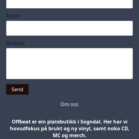
Epost
*
Beskjed
*
Send
Om oss
Offbeat er ein platebutikk i Sogndal. Her har vi
hovudfokus på brukt og ny vinyl, samt noko CD,
MC og merch.