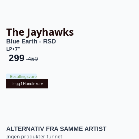
The Jayhawks
Blue Earth - RSD
LP+7"
299
459
Opprinnelig
Nåværende
pris
pris
Bestillingsvare
var:
er:
Legg I Handlekurv
kr 459.
kr 299.
ALTERNATIV FRA SAMME ARTIST
Ingen produkter funnet.