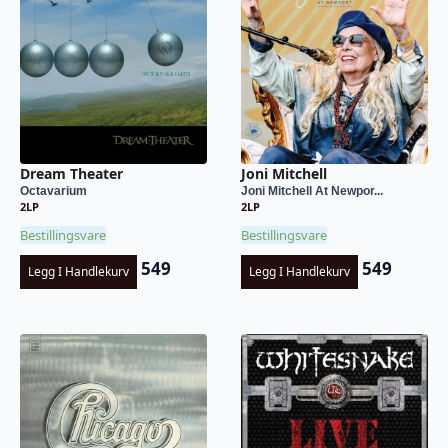
Dream Theater
Joni Mitchell
Octavarium
Joni Mitchell At Newpor...
2LP
2LP
Bestillingsvare
Bestillingsvare
549
549
Legg I Handlekurv
Legg I Handlekurv