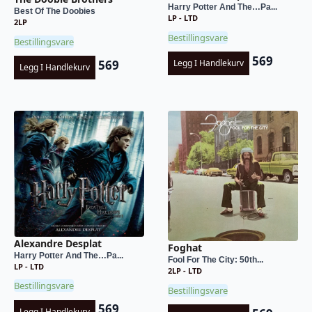
Harry Potter And The…Pa...
Best Of The Doobies
LP - LTD
2LP
Bestillingsvare
Bestillingsvare
569
569
Legg I Handlekurv
Legg I Handlekurv
Alexandre Desplat
Foghat
Harry Potter And The…Pa...
Fool For The City: 50th...
LP - LTD
2LP - LTD
Bestillingsvare
Bestillingsvare
569
Legg I Handlekurv