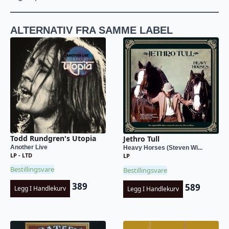
ALTERNATIV FRA SAMME LABEL
Todd Rundgren's Utopia
Jethro Tull
Another Live
Heavy Horses (Steven Wi...
LP - LTD
LP
Bestillingsvare
Bestillingsvare
389
589
Legg I Handlekurv
Legg I Handlekurv